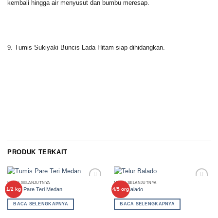
kembali hingga air menyusut dan bumbu meresap.
9. Tumis Sukiyaki Buncis Lada Hitam siap dihidangkan.
PRODUK TERKAIT
MENU SELANJUTNYA
MENU SELANJUTNYA
Add to
Add to
Tumis Pare Teri Medan
Telur Balado
1/2 kg
4/5 org
Wishlist
Wishlist
BACA SELENGKAPNYA
BACA SELENGKAPNYA