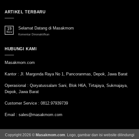
ARTIKEL TERBARU
Selamat Datang di Masakmom
19
Nov
pada
Komentar Dinonaktifkan
Selamat
Datang
di
HUBUNGI KAMI
Masakmom
Masakmom.com
Kantor : Jl. Margonda Raya No 1, Pancoranmas, Depok, Jawa Barat
Operasional : Qoryatussalam Sani, Blok H6A, Tirtajaya, Sukmajaya,
Depok, Jawa Barat
Customer Service : 0812.97939739
Email : sales@masakmom.com
Copyright 2026 ©
Masakmom.com
. Logo, gambar dan isi website dilindungi