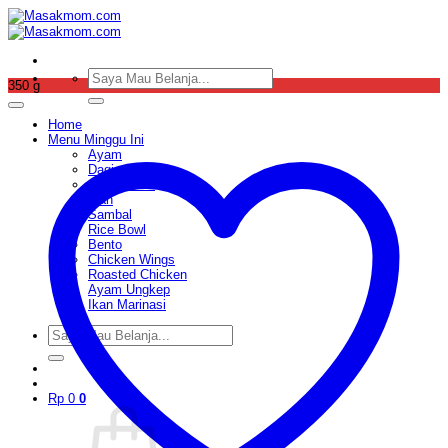
Skip
to
content
Pencarian
350 g
untuk:
Home
Menu Minggu Ini
Ayam
Daging
Sop & Soto
Ikan
Sambal
Rice Bowl
Bento
Chicken Wings
Roasted Chicken
Ayam Ungkep
Ikan Marinasi
Pencarian
untuk:
Rp
0
0