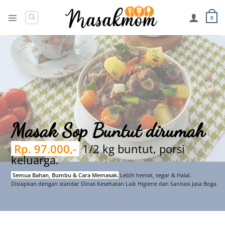
Skip
to
0
content
Masak Sop Buntut dirumah
Rp. 97.000,-
1/2 kg buntut, porsi
keluarga.
Semua Bahan, Bumbu & Cara Memasak.
Lebih hemat, segar & Halal.
Disiapkan dengan standar Dinas Kesehatan Laik Higiene dan Sanitasi Jasa Boga