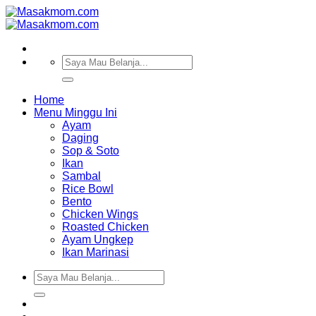
Skip
to
content
Pencarian
untuk:
Home
Menu Minggu Ini
Ayam
Daging
Sop & Soto
Ikan
Sambal
Rice Bowl
Bento
Chicken Wings
Roasted Chicken
Ayam Ungkep
Ikan Marinasi
Pencarian
untuk: