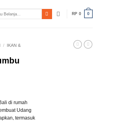
0
RP
0
I
/
IKAN &
umbu
ali di rumah
membuat Udang
apkan, termasuk