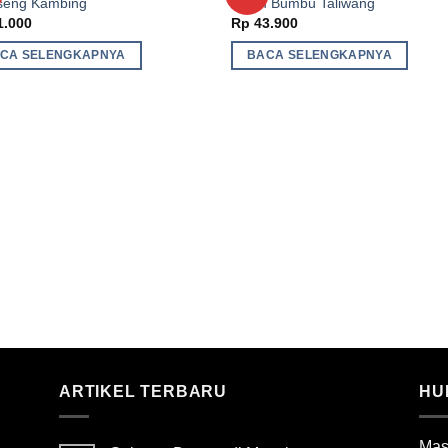
seng Kambing
Ayam Bumbu Taliwang
Wishlist
Wishl
1.000
Rp
43.900
CA SELENGKAPNYA
BACA SELENGKAPNYA
ARTIKEL TERBARU
HU
Mas