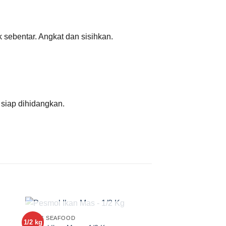
sebentar. Angkat dan sisihkan.
siap dihidangkan.
STOK HABIS
IKAN & SEAFOOD
1/2 kg
1 ekor
to
Add to