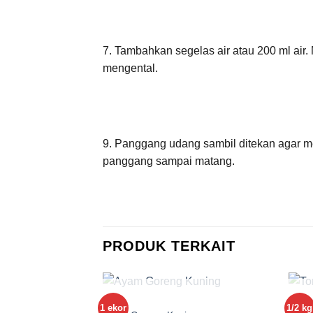
7. Tambahkan segelas air atau 200 ml air
mengental.
9. Panggang udang sambil ditekan agar m
panggang sampai matang.
PRODUK TERKAIT
STOK HABIS
AYAM
KAMB
1 ekor
1/2 kg
Add to