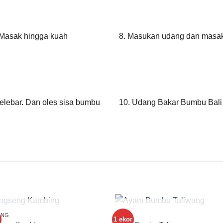
. Masak hingga kuah
8. Masukan udang dan masak 
elebar. Dan oles sisa bumbu
10. Udang Bakar Bumbu Bali 
STOK HABIS
STOK HABIS
ING
AYAM
1 ekor
Add to
Add 