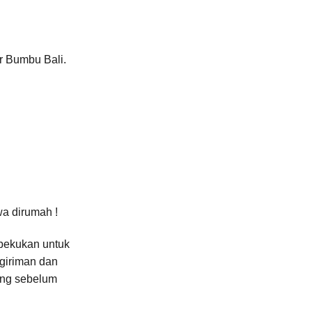
r Bumbu Bali.
wa dirumah !
ibekukan untuk
giriman dan
ang sebelum