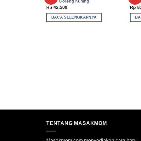
Ayam Goreng Kuning
Tong
Wishlist
Rp
42.500
Rp
8
BACA SELENGKAPNYA
BA
TENTANG MASAKMOM
Masakmom.com menyediakan cara baru