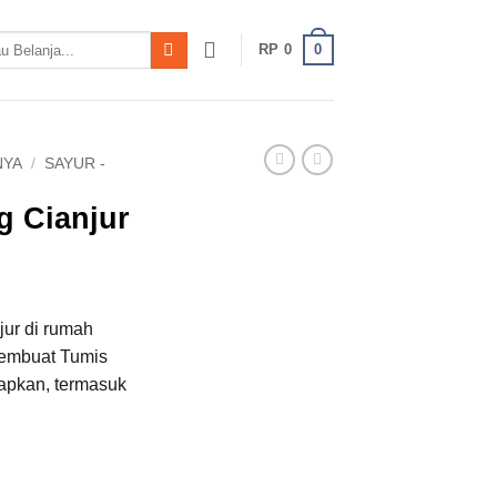
0
RP
0
NYA
/
SAYUR -
 Cianjur
ur di rumah
embuat Tumis
apkan, termasuk