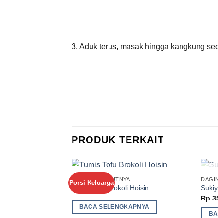
3. Aduk terus, masak hingga kangkung sedi
PRODUK TERKAIT
MENU SELANJUTNYA
DAGIN
Porsi Keluarga
Add to
Tumis Tofu Brokoli Hoisin
Sukiy
Wishlist
Rp
3
BACA SELENGKAPNYA
BA