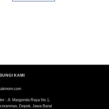
MENU SELANJUTNYA
Telur Balado
BACA SELENGKA
BUNGI KAMI
akmom.com
tor : Jl. Margonda Raya No 1,
coranmas, Depok, Jawa Barat