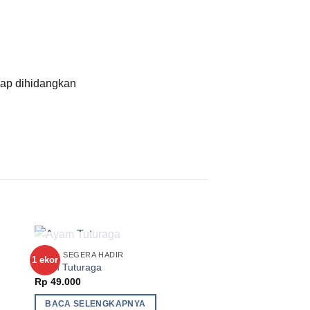
iap dihidangkan
STOK HABIS
AYAM - SEGERA HADIR
1 ekor
4/5 org
to
Add to
Ayam Tuturaga
ist
Wishlist
Rp
49.000
BACA SELENGKAPNYA