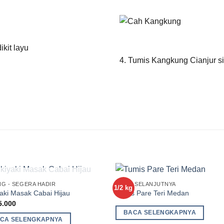
kit layu
4. Tumis Kangkung Cianjur s
STOK HABIS
G - SEGERA HADIR
MENU SELANJUTNYA
1/2 kg
Add to
Add 
aki Masak Cabai Hijau
Tumis Pare Teri Medan
Wishlist
Wishl
5.000
BACA SELENGKAPNYA
CA SELENGKAPNYA