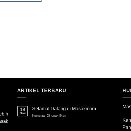
ARTIKEL TERBARU
HU
Mas
Selamat Datang di Masakmom
19
ebih
Nov
pada
Komentar Dinonaktifkan
Kan
Selamat
asak
Datang
Pan
g
di