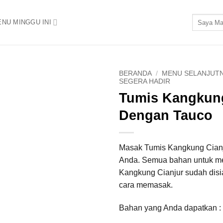
Pencarian
NU MINGGU INI
untuk:
BERANDA
/
MENU SELANJUT
SEGERA HADIR
Tumis Kangkung
Add to
Wishlist
Dengan Tauco
Masak Tumis Kangkung Cianj
Anda. Semua bahan untuk m
Kangkung Cianjur sudah disi
cara memasak.
Bahan yang Anda dapatkan :