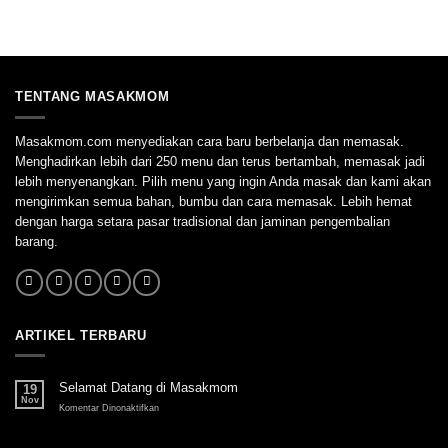
TENTANG MASAKMOM
Masakmom.com menyediakan cara baru berbelanja dan memasak.
Menghadirkan lebih dari 250 menu dan terus bertambah, memasak jadi
lebih menyenangkan. Pilih menu yang ingin Anda masak dan kami akan
mengirimkan semua bahan, bumbu dan cara memasak. Lebih hemat
dengan harga setara pasar tradisional dan jaminan pengembalian
barang.
ARTIKEL TERBARU
Selamat Datang di Masakmom
19
Nov
pada
Komentar Dinonaktifkan
Selamat
Datang