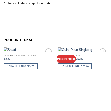
4. Terong Balado siap di nikmati
PRODUK TERKAIT
CEMILAN & SARAPAN - SEGERA
MENU SELANJUTNYA
Add to
Add to
Salad
Gulai Daun Singkong
Porsi Keluarga
Wishlist
Wishlist
BACA SELENGKAPNYA
BACA SELENGKAPNYA