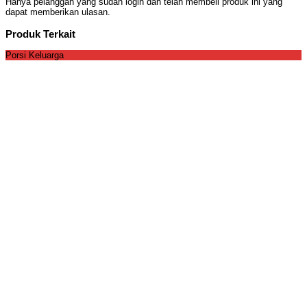
Hanya pelanggan yang sudah login dan telah membeli produk ini yang
dapat memberikan ulasan.
Produk Terkait
Porsi Keluarga