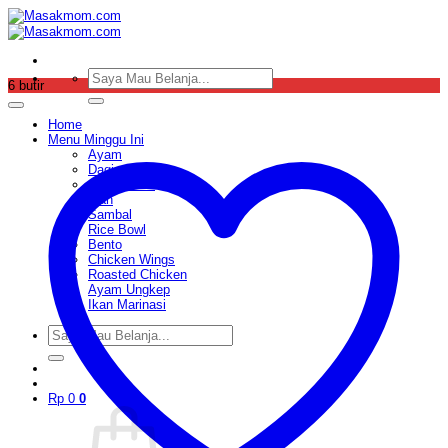
Skip
to
content
Pencarian
6 butir
untuk:
Home
Menu Minggu Ini
Ayam
Daging
Sop & Soto
Ikan
Sambal
Rice Bowl
Bento
Chicken Wings
Roasted Chicken
Ayam Ungkep
Ikan Marinasi
Pencarian
untuk:
Rp
0
0