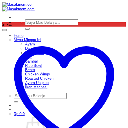
Skip
to
content
Pencarian
2 Ikat
untuk:
Home
Menu Minggu Ini
Ayam
Daging
Sop & Soto
Ikan
Sambal
Rice Bowl
Bento
Chicken Wings
Roasted Chicken
Ayam Ungkep
Ikan Marinasi
Pencarian
untuk:
Rp
0
0