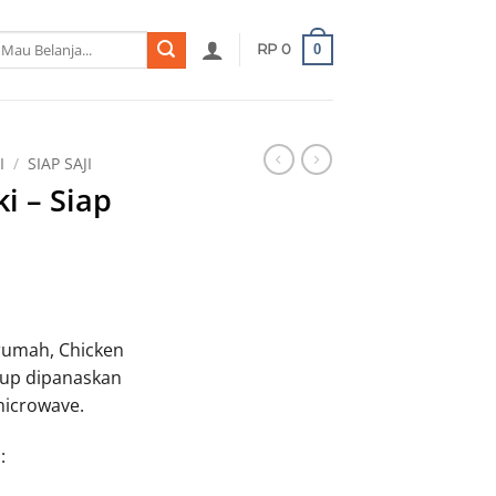
ian
0
RP
0
I
/
SIAP SAJI
i – Siap
irumah, Chicken
kup dipanaskan
microwave.
: