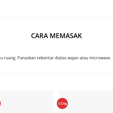
CARA MEMASAK
hu ruang. Panaskan sebentar diatas wajan atau microwave.
1/2 kg
Add to
Add 
Wishlist
Wishl