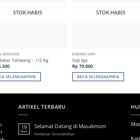
STOK HABIS
STOK HABIS
& SEAFOOD
DAGING SAPI
Bakar Taliwang – 1/2 Kg
Sop Iga
.500
Rp
79.000
CA SELENGKAPNYA
BACA SELENGKAPNYA
ARTIKEL TERBARU
HU
u
Ma
Selamat Datang di Masakmom
19
n
Nov
pada
Komentar Dinonaktifkan
Kan
ah,
Selamat