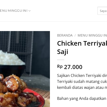
Pencar
ENU MINGGU INI
untuk:
BERANDA
/
MENU MINGGU IN
Chicken Terriyak
Add to
Saji
Wishlist
27.000
Rp
Sajikan Chicken Terriyaki d
Terriyaki sudah matang cu
kembali diatas wajan atau 
Bahan yang Anda dapatkan 