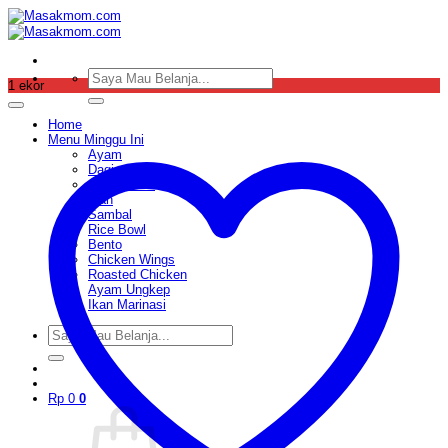
Skip
to
content
Pencarian
1 ekor
untuk:
Home
Menu Minggu Ini
Ayam
Daging
Sop & Soto
Ikan
Sambal
Rice Bowl
Bento
Chicken Wings
Roasted Chicken
Ayam Ungkep
Ikan Marinasi
Pencarian
untuk:
Rp
0
0