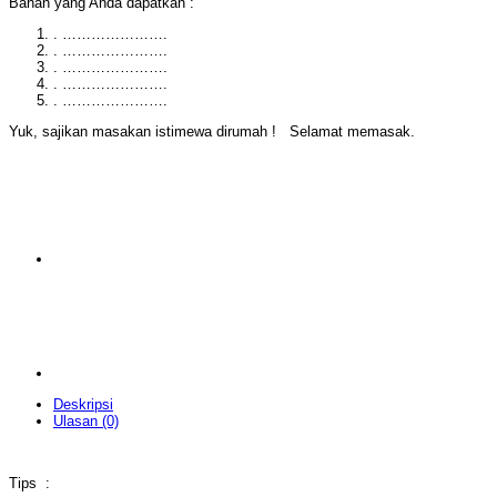
Bahan yang Anda dapatkan :
. ………………….
. ………………….
. ………………….
. ………………….
. ………………….
Yuk, sajikan masakan istimewa dirumah ! Selamat memasak.
Deskripsi
Ulasan (0)
Tips :