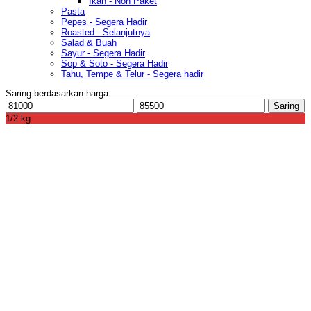
Ikan - Non Paket
Pasta
Pepes - Segera Hadir
Roasted - Selanjutnya
Salad & Buah
Sayur - Segera Hadir
Sop & Soto - Segera Hadir
Tahu, Tempe & Telur - Segera hadir
Saring berdasarkan harga
Harga
Harga
Saring
terendah
tertinggi
1/2 kg