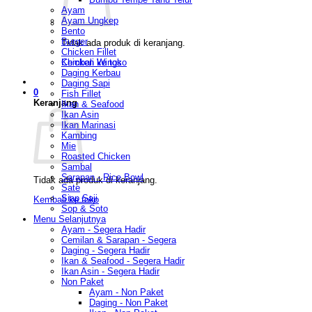
Ayam
Ayam Ungkep
Bento
Burger
Tidak ada produk di keranjang.
Chicken Fillet
Chicken Wings
Kembali ke toko
Daging Kerbau
Daging Sapi
0
Fish Fillet
Keranjang
Ikan & Seafood
Ikan Asin
Ikan Marinasi
Kambing
Mie
Roasted Chicken
Sambal
Sarapan - Rice Bowl
Tidak ada produk di keranjang.
Sate
Siap Saji
Kembali ke toko
Sop & Soto
Menu Selanjutnya
Ayam - Segera Hadir
Cemilan & Sarapan - Segera
Daging - Segera Hadir
Ikan & Seafood - Segera Hadir
Ikan Asin - Segera Hadir
Non Paket
Ayam - Non Paket
Daging - Non Paket