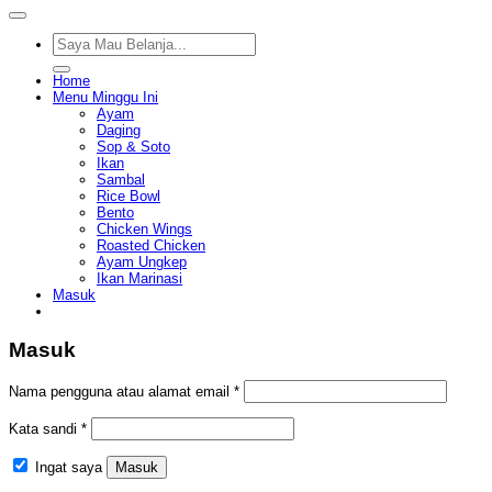
Pencarian
untuk:
Home
Menu Minggu Ini
Ayam
Daging
Sop & Soto
Ikan
Sambal
Rice Bowl
Bento
Chicken Wings
Roasted Chicken
Ayam Ungkep
Ikan Marinasi
Masuk
Masuk
Wajib
Nama pengguna atau alamat email
*
Wajib
Kata sandi
*
Ingat saya
Masuk