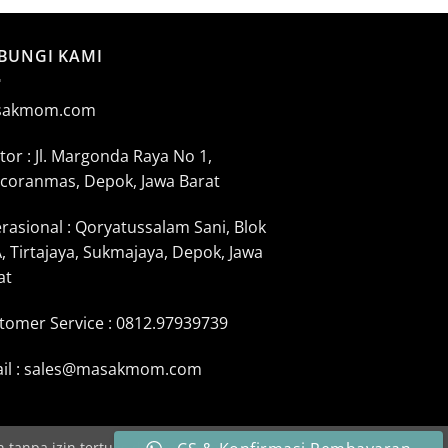
BUNGI KAMI
sakmom.com
tor : Jl. Margonda Raya No 1,
coranmas, Depok, Jawa Barat
rasional : Qoryatussalam Sani, Blok
, Tirtajaya, Sukmajaya, Depok, Jawa
at
tomer Service : 0812.97939739
il : sales@masakmom.com
n tanpa izin tertulis dari masakmom.com.