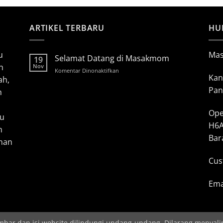
ARTIKEL TERBARU
HU
u
Ma
Selamat Datang di Masakmom
19
n
Nov
pada
Komentar Dinonaktifkan
Kan
ah,
Selamat
Datang
Pan
h
di
Masakmom
Ope
bu
H6A
n
Bar
inan
Cus
Ema
ambar dan isi website dilindungi undang-undang. Dilarang menyali