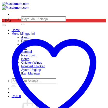
Skip
to
content
Pencarian
1 Ekor
untuk:
Home
Menu Minggu Ini
Ayam
Daging
Sop & Soto
Ikan
Sambal
Rice Bowl
Bento
Chicken Wings
Roasted Chicken
Ayam Ungkep
Ikan Marinasi
Pencarian
untuk:
Rp
0
0