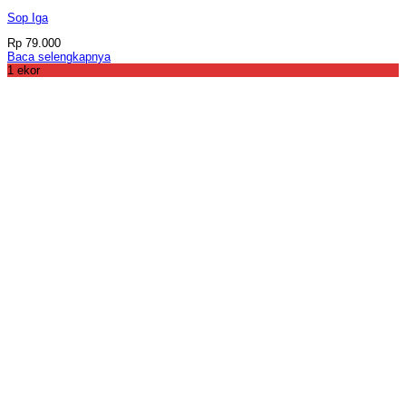
Sop Iga
Rp
79.000
Baca selengkapnya
1 ekor