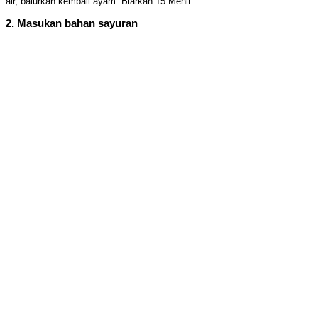
air, balurkan kembali ayam. Biarkan 15 Menit.
2. Masukan bahan sayuran