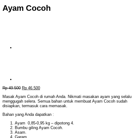
Ayam Cocoh
Harga
Harga
Rp
49.500
Rp
46.500
aslinya
saat
Masak Ayam Cocoh di rumah Anda. Nikmati masakan ayam yang selalu
adalah:
ini
menggugah selera. Semua bahan untuk membuat Ayam Cocoh sudah
Rp 49.500.
adalah:
disiapkan, termasuk cara memasak.
Rp 46.500.
Bahan yang Anda dapatkan :
Ayam 0,85-0,95 kg – dipotong 4.
Bumbu giling Ayam Cocoh.
Asam.
Garam.