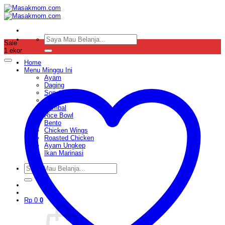
Skip
to
content
Pencarian
Sale
untuk:
1 ekor
Home
Menu Minggu Ini
Ayam
Daging
Sop & Soto
Ikan
Sambal
Rice Bowl
Bento
Chicken Wings
Roasted Chicken
Ayam Ungkep
Ikan Marinasi
Pencarian
untuk:
Rp
0
0