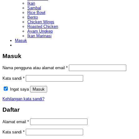
Ikan
Sambal
Rice Bowl
Bento
Chicken Wings
Roasted Chicken
Ayam Ungkep
Ikan Marinasi
Masuk
Masuk
Wajib
Nama pengguna atau alamat email
*
Wajib
Kata sandi
*
Ingat saya
Masuk
Kehilangan kata sandi?
Daftar
Wajib
Alamat email
*
Wajib
Kata sandi
*