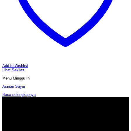
Add to Wishlist
Lihat Sekilas
Menu Minggu Ini
Asinan Sayur
Baca selengkapnya
Tentang MasakMom
Masakmom.com menyediakan cara baru berbelanja dan memasak.
Menghadirkan lebih dari 250 menu dan terus bertambah, memasak jadi
lebih menyenangkan. Pilih menu yang ingin Anda masak dan kami akan
mengirimkan semua bahan, bumbu dan cara memasak. Lebih hemat
dengan harga setara pasar tradisional dan jaminan pengembalian barang.