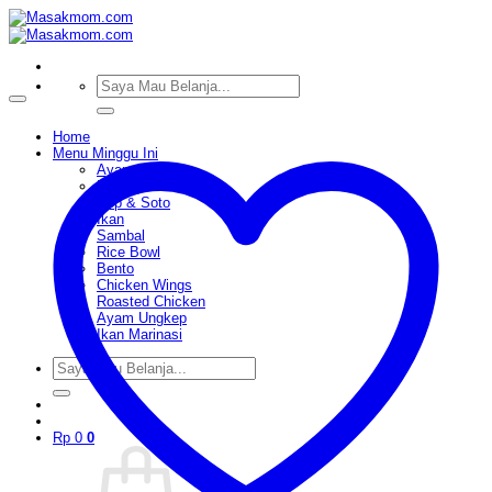
Skip
to
content
Pencarian
untuk:
Home
Menu Minggu Ini
Ayam
Daging
Sop & Soto
Ikan
Sambal
Rice Bowl
Bento
Chicken Wings
Roasted Chicken
Ayam Ungkep
Ikan Marinasi
Pencarian
untuk:
Rp
0
0